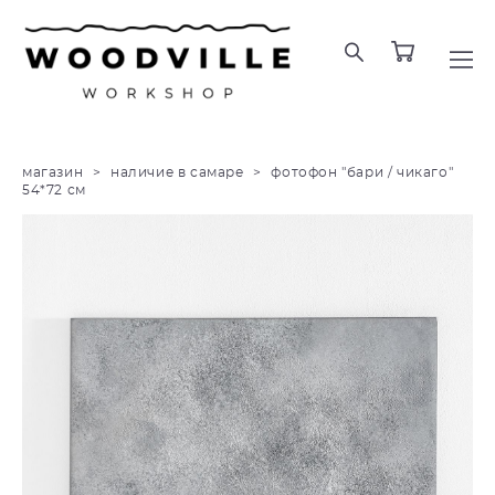
магазин
>
наличие в самаре
>
фотофон "бари / чикаго"
54*72 см