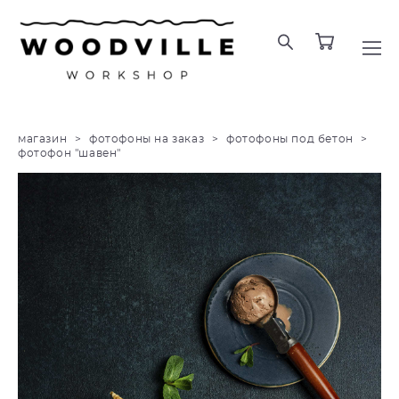
магазин
>
фотофоны на заказ
>
фотофоны под бетон
>
фотофон "шавен"