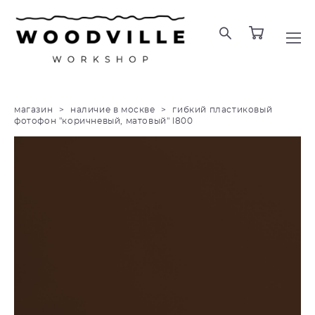
магазин
>
наличие в москве
>
гибкий пластиковый
фотофон "коричневый, матовый" l800