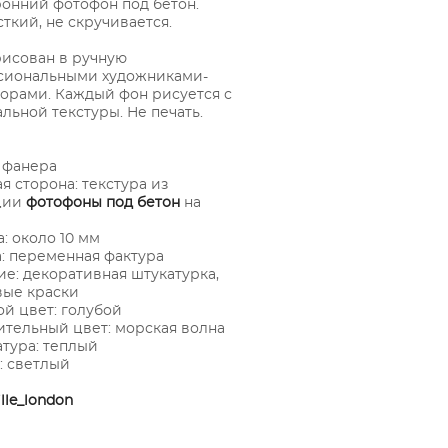
онний фотофон под бетон.
ткий, не скручивается.
исован в ручную
сиональными художниками-
орами. Каждый фон рисуется с
льной текстуры. Не печать.
 фанера
я сторона: текстура из
ции
фотофоны под бетон
на
: около 10 мм
: переменная фактура
е: декоративная штукатурка,
вые краски
й цвет: голубой
тельный цвет: морская волна
тура: теплый
: светлый
lle_london