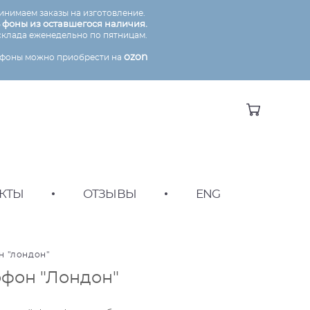
инимаем заказы на изготовление.
 фоны из оставшегося наличия
.
склада еженедельно по пятницам.
ozon
ие фоны можно приобрести на
КТЫ
•
ОТЗЫВЫ
•
ENG
н "лондон"
фон "Лондон"