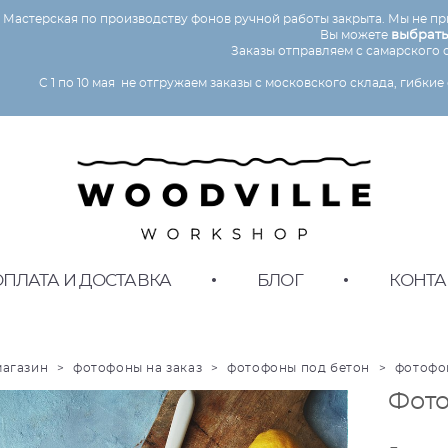
Мастерская по производству фонов ручной работы закрыта. Мы не пр
Вы можете
выбрать
Заказы отправляем с самарского 
C 1 по 10 мая не отгружаем заказы с московского склада, гибк
ОПЛАТА И ДОСТАВКА
•
БЛОГ
•
КОНТА
магазин
>
фотофоны на заказ
>
фотофоны под бетон
>
фотофо
ии
Фото