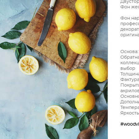
Двустор
Фон жес
Фон нар
профес
декорат
оригина
Основа:
Обратна
коллек
выбор
Толщина
Фактура
Покрыти
акрило
Основно
Дополни
Темпера
Яркость
#woodvi