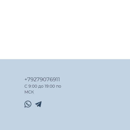
+79279076911
С 9:00 до 19:00 по
МСК