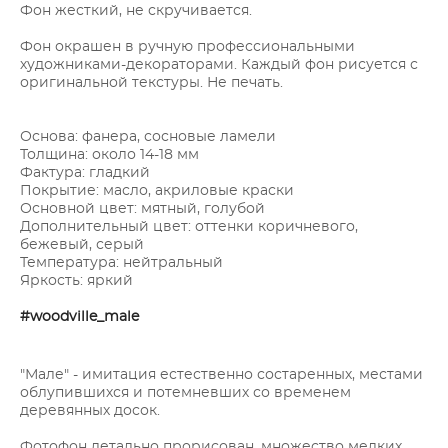
Фон жесткий, не скручивается.
Фон окрашен в ручную профессиональными
художниками-декораторами. Каждый фон рисуется с
оригинальной текстуры. Не печать.
Основа: фанера, сосновые ламели
Толщина: около 14-18 мм
Фактура: гладкий
Покрытие: масло, акриловые краски
Основной цвет: мятный, голубой
Дополнительный цвет: оттенки коричневого,
бежевый, серый
Температура: нейтральный
Яркость: яркий
#woodville_male
"Мале" - имитация естественно состаренных, местами
облупившихся и потемневших со временем
деревянных досок.
Фотофон детально прорисован, множество мелких