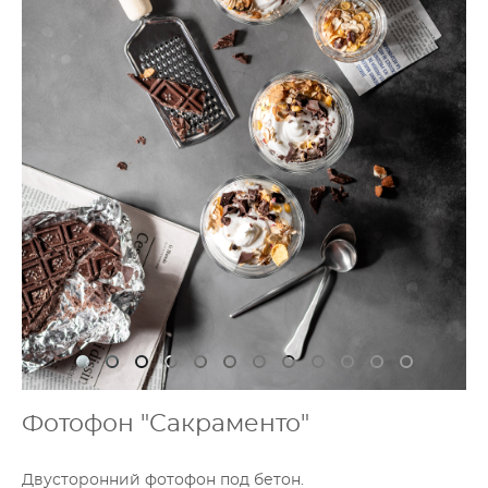
Фотофон "Сакраменто"
Двусторонний фотофон под бетон.