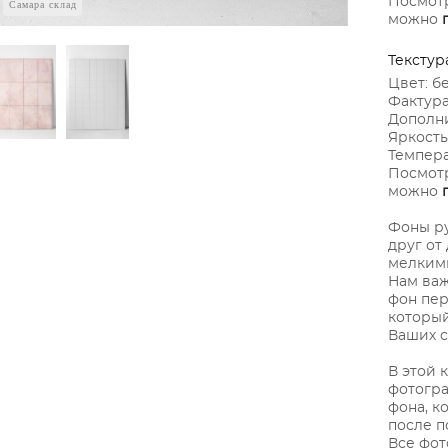
Посмотр
Самара склад
можно
Текстур
Цвет: б
Фактура
Дополни
Яркость
Темпера
Посмотр
можно
Фоны ру
друг от
мелкими
Нам важ
фон пер
который
Ваших с
В этой 
фотогра
фона, к
после п
Все фот