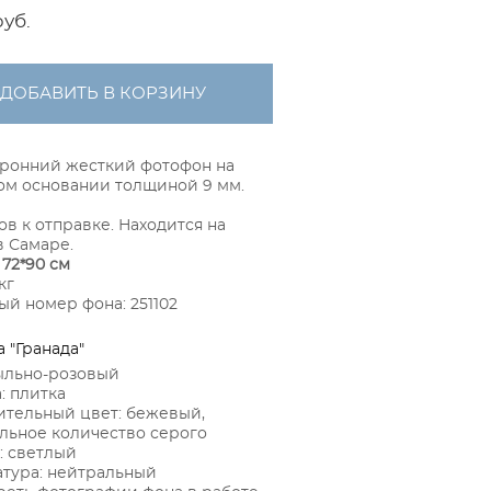
pуб.
ДОБАВИТЬ В КОРЗИНУ
ронний жесткий фотофон на
м основании толщиной 9 мм.
ов к отправке. Находится на
в Самаре.
:
72*90 см
кг
й номер фона: 251102
а "Гранада"
ыльно-розовый
: плитка
тельный цвет: бежевый,
ьное количество серого
: светлый
тура: нейтральный