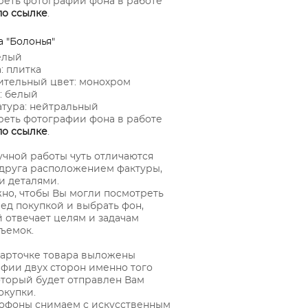
еть фотографии фона в работе
по ссылке
.
а "Болонья"
елый
: плитка
тельный цвет: монохром
: белый
тура: нейтральный
еть фотографии фона в работе
по ссылке
.
чной работы чуть отличаются
 друга расположением фактуры,
 деталями.
но, чтобы Вы могли посмотреть
ед покупкой и выбрать фон,
 отвечает целям и задачам
ъемок.
карточке товара выложены
фии двух сторон именно того
оторый будет отправлен Вам
окупки.
офоны снимаем с искусственным