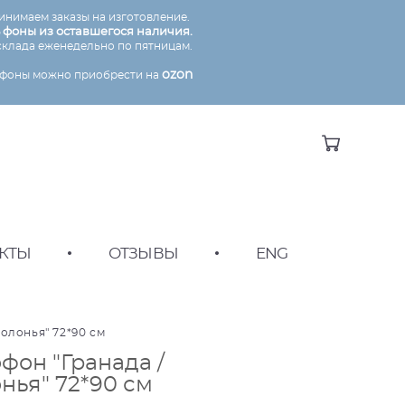
инимаем заказы на изготовление.
 фоны из оставшегося наличия
.
склада еженедельно по пятницам.
ozon
ие фоны можно приобрести на
КТЫ
•
ОТЗЫВЫ
•
ENG
болонья" 72*90 см
фон "Гранада /
нья" 72*90 см