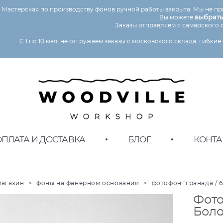
Мастерская по производству фонов ручной работы закрыта. Мы не пр
Вы можете
выбрать
Заказы отправляем с самарского 
C 1 по 10 мая не отгружаем заказы с московского склада, гибк
ОПЛАТА И ДОСТАВКА
•
БЛОГ
•
КОНТА
магазин
>
фоны на фанерном основании
>
фотофон "гранада / 
ии
Фото
Боло