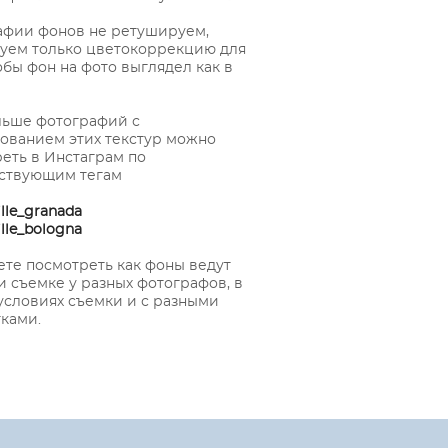
афии фонов не ретушируем,
уем только цветокоррекцию для
тобы фон на фото выглядел как в
льше фотографий с
ованием этих текстур можно
еть в Инстаграм по
тствующим тегам
lle_granada
lle_bologna
те посмотреть как фоны ведут
и съемке у разных фотографов, в
условиях съемки и с разными
ками.