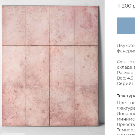
11 200 
Двухсто
фанерно
Фон гот
складе 
Размер
Вес: 4,5 
Серийны
Текстур
Цвет: п
Фактура
Дополни
минимал
Яркость
Темпера