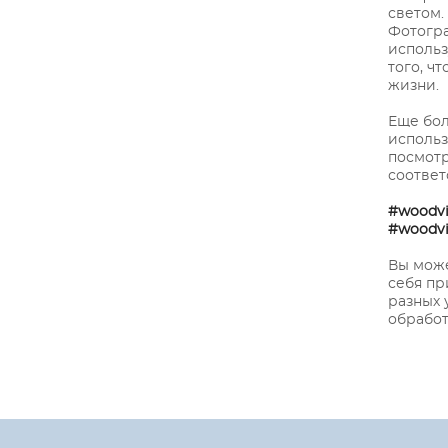
светом.
Фотогр
использ
того, ч
жизни.
Еще бо
использ
посмотр
соотве
#woodvi
#woodvi
Вы може
себя пр
разных 
обработ