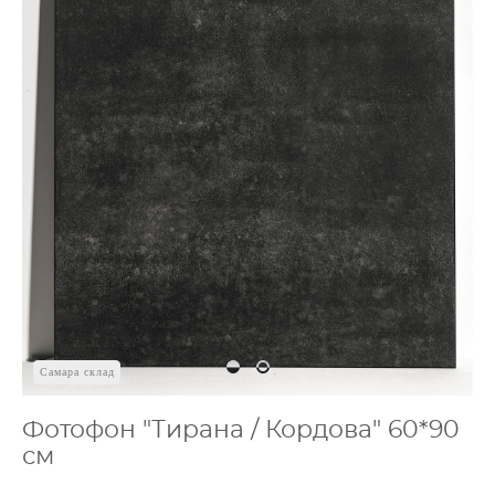
Самара склад
Фотофон "Тирана / Кордова" 60*90
см