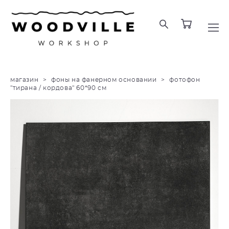
магазин
>
фоны на фанерном основании
>
фотофон
"тирана / кордова" 60*90 см